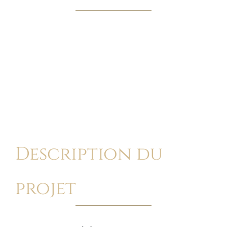
Island Paradise
View
Description du
Larger
Image
projet