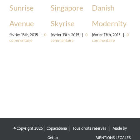
Sunrise
Singapore
Danish
W
Avenue
Skyrise
Modernity
S
février 13th, 2015
|
0
février 13th, 2015
|
0
février 13th, 2015
|
0
févr
commentaire
commentaire
commentaire
com
© Copyright
2026 | Copacabana | Tous droits réservés | Made by
Getup
MENTIONS LÉGALES